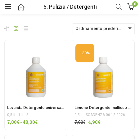
0
5. Pulizia / Detergenti
Ordinamento predefinito
- 30%
Lavanda Detergente universale EMIKO® alla lavanda
Limone Detergente multiuso EMIKO® al Limone 500ml OFFERTA
0,5 lt - 1 lt - 5 lt
0,5 lt - SCADENZA 06.12.2026
Fascia
Il
Il
7,00
€
-
48,00
€
7,00
€
4,90
€
di
prezzo
prezzo
prezzo:
originale
attuale