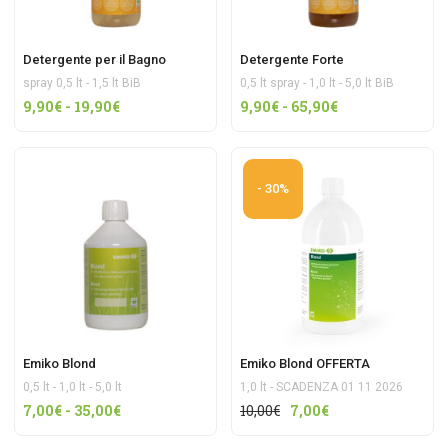
Detergente per il Bagno
Detergente Forte
spray 0,5 lt - 1,5 lt BiB
0,5 lt spray - 1,0 lt - 5,0 lt BiB
Fascia
Fascia
9,90
€
-
19,90
€
9,90
€
-
65,90
€
di
di
prezzo:
prezzo:
da
da
- 30%
9,90€
9,90€
a
a
19,90€
65,90€
Emiko Blond
Emiko Blond OFFERTA
0,5 lt - 1,0 lt - 5,0 lt
1,0 lt - SCADENZA 01 11 2026
Fascia
Il
Il
7,00
€
-
35,00
€
10,00
€
7,00
€
di
prezzo
prezzo