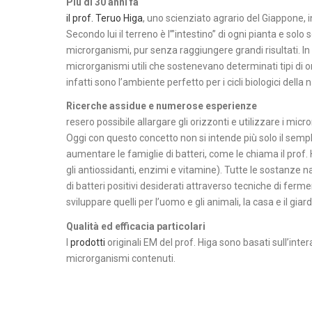
Più di 30 anni fa
il prof. Teruo Higa
, uno scienziato agrario del Giappone, i
Secondo lui il terreno è l’”intestino” di ogni pianta e solo 
microrganismi, pur senza raggiungere grandi risultati. In 
microrganismi utili che sostenevano determinati tipi di or
infatti sono l’ambiente perfetto per i cicli biologici dell
Ricerche assidue e numerose esperienze
resero possibile allargare gli orizzonti e utilizzare i mic
Oggi con questo concetto non si intende più solo il semp
aumentare le famiglie di batteri, come le chiama il prof. 
gli antiossidanti, enzimi e vitamine). Tutte le sostanze n
di batteri positivi desiderati attraverso tecniche di fermen
sviluppare quelli per l’uomo e gli animali, la casa e il giard
Qualità ed efficacia particolari
I
prodotti
originali EM del prof. Higa sono basati sull’inter
microrganismi contenuti.