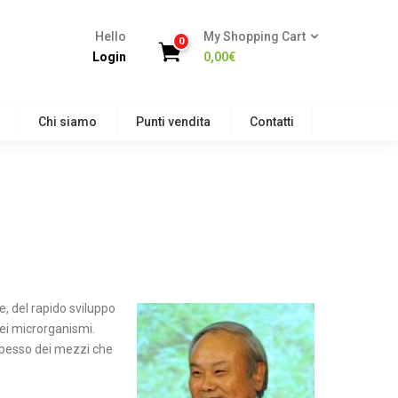
Hello
My Shopping Cart
0
Login
0,00
€
Chi siamo
Punti vendita
Contatti
e, del rapido sviluppo
 dei microrganismi.
o spesso dei mezzi che