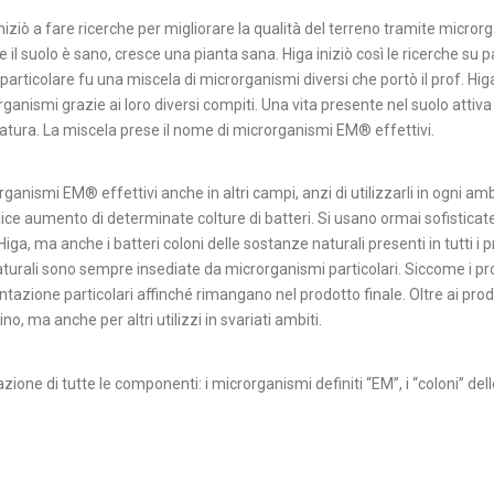
niziò a fare ricerche per migliorare la qualità del terreno tramite microrg
se il suolo è sano, cresce una pianta sana. Higa iniziò così le ricerche su pa
particolare fu una miscela di microrganismi diversi che portò il prof. Higa
ganismi grazie ai loro diversi compiti. Una vita presente nel suolo attiva 
a natura. La miscela prese il nome di microrganismi EM® effettivi.
rorganismi EM® effettivi anche in altri campi, anzi di utilizzarli in ogni a
lice aumento di determinate colture di batteri. Si usano ormai sofistica
Higa, ma anche i batteri coloni delle sostanze naturali presenti in tutti 
aturali sono sempre insediate da microrganismi particolari. Siccome i pro
tazione particolari affinché rimangano nel prodotto finale. Oltre ai prodott
ino, ma anche per altri utilizzi in svariati ambiti.
azione di tutte le componenti: i microrganismi definiti “EM”, i “coloni” del