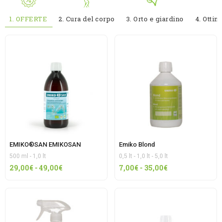
1. OFFERTE
2. Cura del corpo
3. Orto e giardino
4. Ottim
EMIKO®SAN EMIKOSAN
Emiko Blond
500 ml - 1,0 lt
0,5 lt - 1,0 lt - 5,0 lt
Fascia
Fascia
29,00
€
-
49,00
€
7,00
€
-
35,00
€
di
di
prezzo:
prezzo:
da
da
29,00€
7,00€