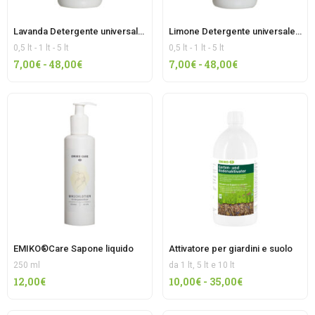
Lavanda Detergente universale EMIKO® alla lavanda
Limone Detergente universale EM
0,5 lt - 1 lt - 5 lt
0,5 lt - 1 lt - 5 lt
Fascia
Fascia
7,00
€
-
48,00
€
7,00
€
-
48,00
€
di
di
prezzo:
prezzo:
da
da
7,00€
7,00€
a
a
48,00€
48,00€
EMIKO®Care Sapone liquido
Attivatore per giardini e suolo
250 ml
da 1 lt, 5 lt e 10 lt
Fascia
12,00
€
10,00
€
-
35,00
€
di
prezzo: