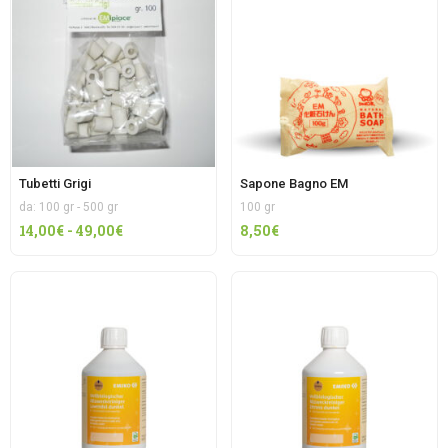
9,90€
a
19,90€
Tubetti Grigi
Sapone Bagno EM
da: 100 gr - 500 gr
100 gr
Fascia
14,00
€
-
49,00
€
8,50
€
di
prezzo:
da
14,00€
a
49,00€