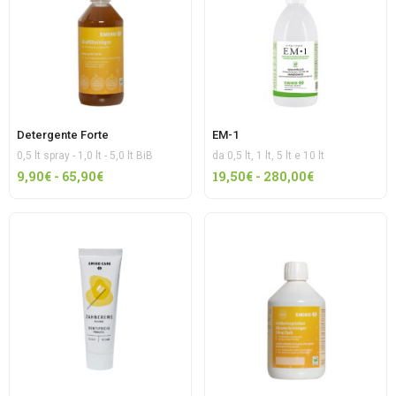
a
a
49,00€
35,00€
Detergente Forte
EM-1
0,5 lt spray - 1,0 lt - 5,0 lt BiB
da 0,5 lt, 1 lt, 5 lt e 10 lt
Fascia
Fascia
9,90
€
-
65,90
€
19,50
€
-
280,00
€
di
di
prezzo:
prezzo:
da
da
9,90€
19,50€
a
a
65,90€
280,00€