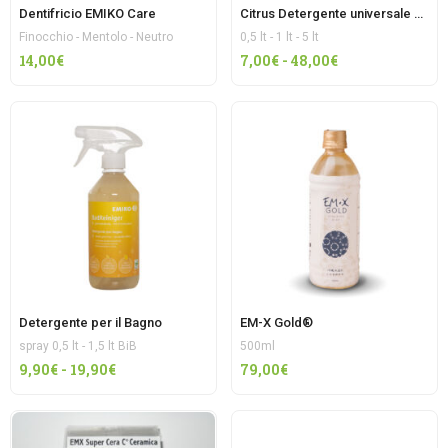
Dentifricio EMIKO Care
Citrus Detergente universale EMIK
Finocchio - Mentolo - Neutro
0,5 lt - 1 lt - 5 lt
Fascia
14,00
€
7,00
€
-
48,00
€
di
prezzo:
da
7,00€
a
48,00€
Detergente per il Bagno
EM-X Gold®
spray 0,5 lt - 1,5 lt BiB
500ml
Fascia
9,90
€
-
19,90
€
79,00
€
di
prezzo:
da