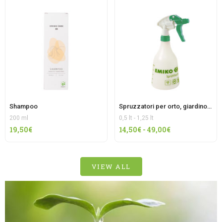
da
10,00€
a
35,00€
Shampoo
Spruzzatori per orto, giardino, puli
200 ml
0,5 lt - 1,25 lt
Fascia
19,50
€
14,50
€
-
49,00
€
di
prezzo:
da
VIEW ALL
14,50€
a
49,00€