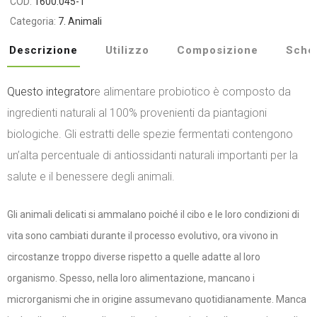
COD:
1600.045-1
Categoria:
7. Animali
Descrizione
Utilizzo
Composizione
Sche
Questo integrator
e alimentare probiotico è composto da
ingredienti naturali al 100% provenienti da piantagioni
biologiche. Gli estratti delle spezie fermentati contengono
un’alta percentuale di antiossidanti naturali importanti per la
salute e il benessere degli animali.
Gli animali delicati si ammalano poiché il cibo e le loro condizioni di
vita sono cambiati durante il processo evolutivo, ora vivono in
circostanze troppo diverse rispetto a quelle adatte al loro
organismo. Spesso, nella loro alimentazione, mancano i
microrganismi che in origine assumevano quotidianamente. Manca