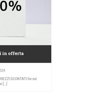
 in offerta
024
PREZZI SCONTATI Se sei
 [...]