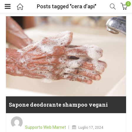
0
Posts tagged "cera d’api"
Sapone deodorante shampoo vegani
Posted
on
Supporto Web Marnet
Luglio 17, 2024