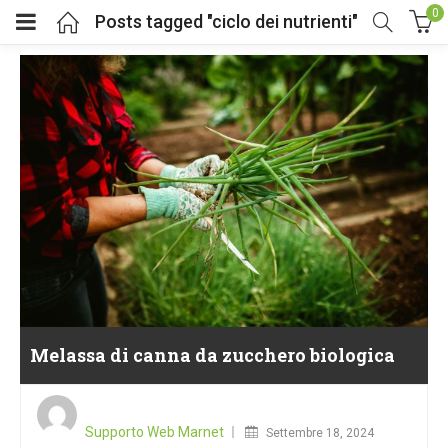
0
Posts tagged "ciclo dei nutrienti"
Melassa di canna da zucchero biologica
Posted
on
Supporto Web Marnet
Settembre 18, 2024