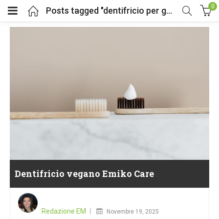
0
Posts tagged "dentifricio per gengive sensibili"
Dentifricio vegano Emiko Care
Posted
on
Redazione EM
Novembre 19, 2025