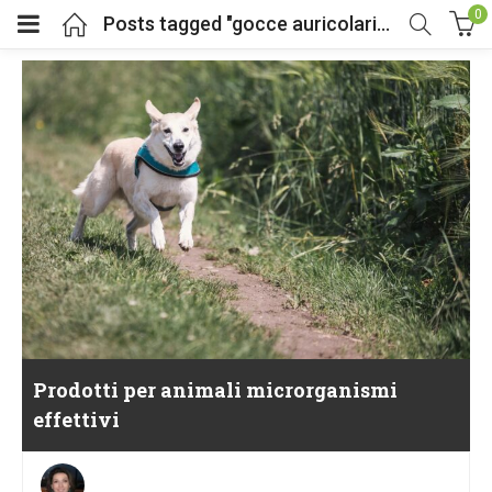
0
Posts tagged "gocce auricolari naturali animali"
Prodotti per animali microrganismi
effettivi
Posted
on