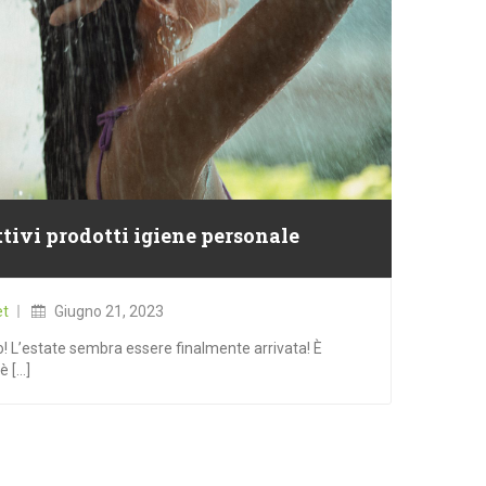
tivi prodotti igiene personale
Posted
on
et
Giugno 21, 2023
po! L’estate sembra essere finalmente arrivata! È
 [...]