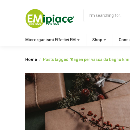
Microrganismi Effettivi EM
Shop
Cons
Home
Posts tagged "Kagen per vasca da bagno Emi