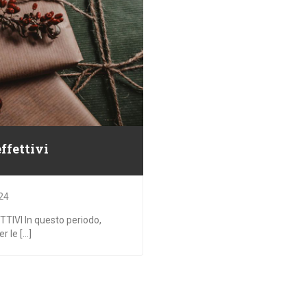
ffettivi
24
VI In questo periodo,
le [...]