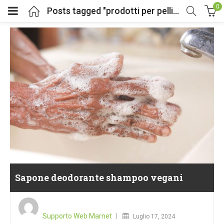
0
Posts tagged "prodotti per pelli sensibili"
Sapone deodorante shampoo vegani
Posted
on
Supporto Web Marnet
Luglio 17, 2024