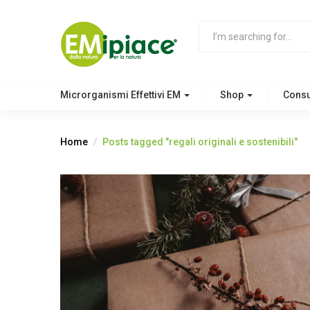
Microrganismi Effettivi EM
Shop
Cons
Home
Posts tagged "regali originali e sostenibili"