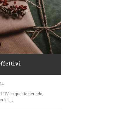
ffettivi
24
VI In questo periodo,
le [...]