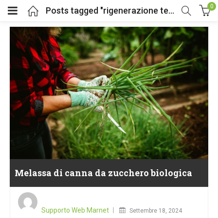
0
Posts tagged "rigenerazione terreni"
Melassa di canna da zucchero biologica
Posted
on
Supporto Web Marnet
Settembre 18, 2024