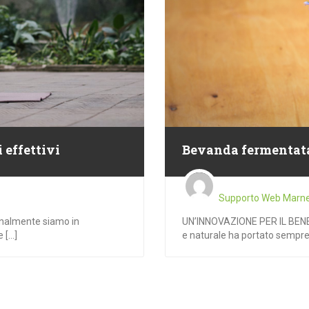
effettivi
Bevanda fermentat
Supporto Web Marn
almente siamo in
UN’INNOVAZIONE PER IL BENES
[...]
e naturale ha portato sempre p