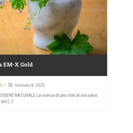
a EM-X Gold
Posted
on
et
Gennaio 8, 2025
SERE NATURALE La ricerca di uno stile di vita sano
iù [...]