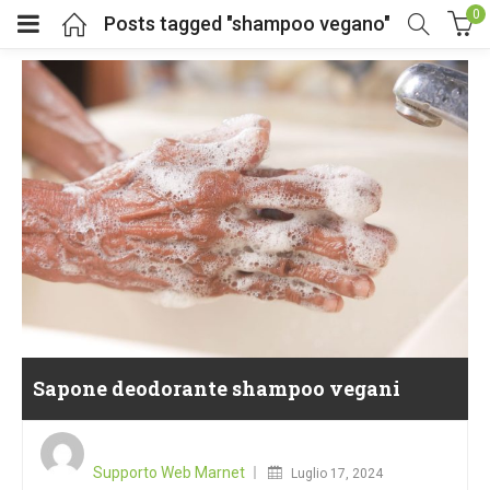
0
Posts tagged "shampoo vegano"
Sapone deodorante shampoo vegani
Posted
on
Supporto Web Marnet
Luglio 17, 2024