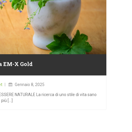
a EM-X Gold
Posted
on
et
Gennaio 8, 2025
SERE NATURALE La ricerca di uno stile di vita sano
iù [...]