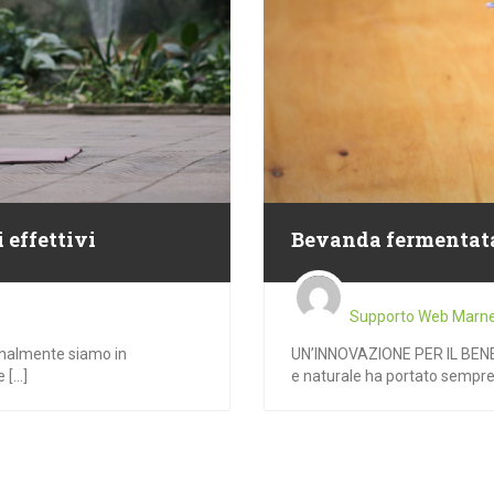
effettivi
Bevanda fermentat
Supporto Web Marn
almente siamo in
UN’INNOVAZIONE PER IL BENES
[...]
e naturale ha portato sempre p