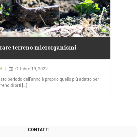
rare terreno microrganismi
Posted
on
et
Ottobre 19, 2022
 periodo dell’anno è proprio quello più adatto per
eno di orti [...]
CONTATTI