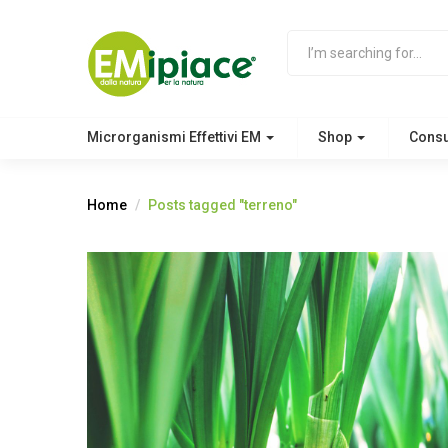
Microrganismi Effettivi EM
Shop
Cons
Home
Posts tagged "terreno"