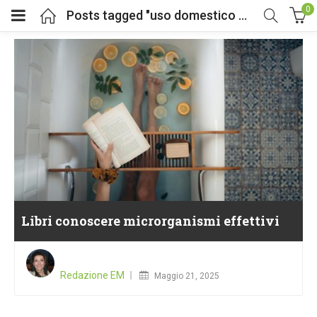
0
Posts tagged "uso domestico EM"
Libri conoscere microrganismi effettivi
Posted
on
Redazione EM
Maggio 21, 2025