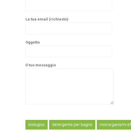
La tua email (richiesto)
Oggetto
Il tuo messaggio
Alternative:
biologico
detergente per bagno
microrganismi ef