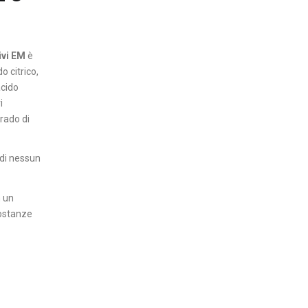
ivi EM
è
 citrico,
acido
i
rado di
 di nessun
n un
sostanze