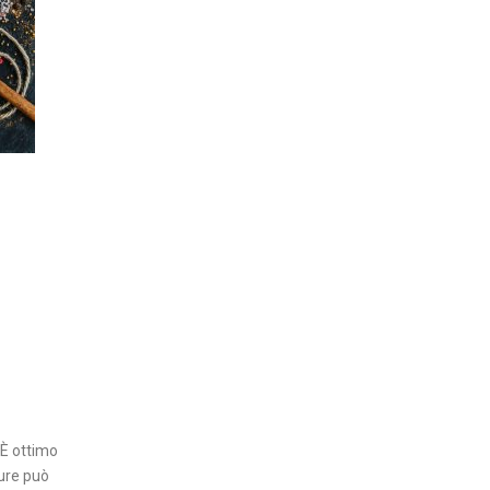
 È ottimo
pure può