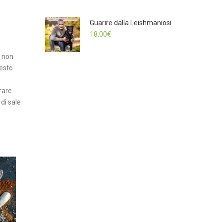
Guarire dalla Leishmaniosi
18,00
€
 non
uesto
rare
di sale