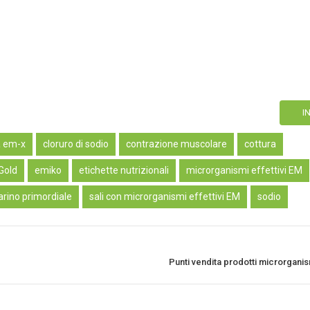
a em-x
cloruro di sodio
contrazione muscolare
cottura
Gold
emiko
etichette nutrizionali
microrganismi effettivi EM
arino primordiale
sali con microrganismi effettivi EM
sodio
Punti vendita prodotti microrganism