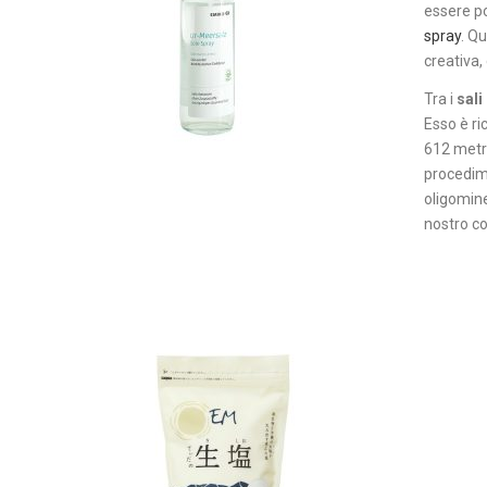
essere po
spray
. Qu
creativa,
Tra i
sali
Esso è ri
612 metri
procedime
oligomine
nostro co