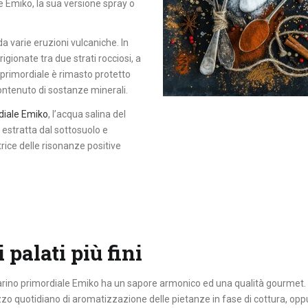
 Emiko, la sua versione spray o
da varie eruzioni vulcaniche. In
gionate tra due strati rocciosi, a
 primordiale è rimasto protetto
contenuto di sostanze minerali.
diale Emiko
, l’acqua salina del
estratta dal sottosuolo e
ice delle risonanze positive
i palati più fini
arino primordiale Emiko
ha un sapore
armonico ed una qualità gourmet.
lizzo quotidiano di aromatizzazione delle pietanze in fase di cottura, op