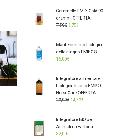
Caramelle EM-X Gold 90
grammi OFFERTA
Il
Il
7,50
€
3,75
€
prezzo
prezzo
originale
attuale
Mantenimento biologico
era:
è:
dello stagno EMIKO®
7,50€.
3,75€.
15,00
€
Integratore alimentare
biologico liquido EMIKO
HorseCare OFFERTA
Il
Il
29,00
€
14,50
€
prezzo
prezzo
originale
attuale
Integratore BIO per
era:
è:
Animali da Fattoria
29,00€.
14,50€.
32,00
€