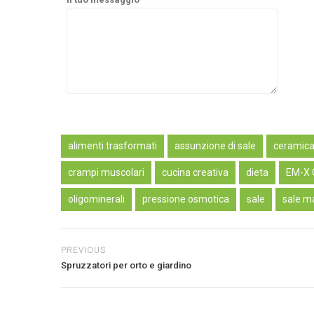
Alternative:
alimenti trasformati
assunzione di sale
ceramic
crampi muscolari
cucina creativa
dieta
EM-X 
oligominerali
pressione osmotica
sale
sale m
PREVIOUS
Spruzzatori per orto e giardino