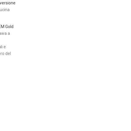
versione
cucina
EM Gold
.
nawa a
li e
ero del