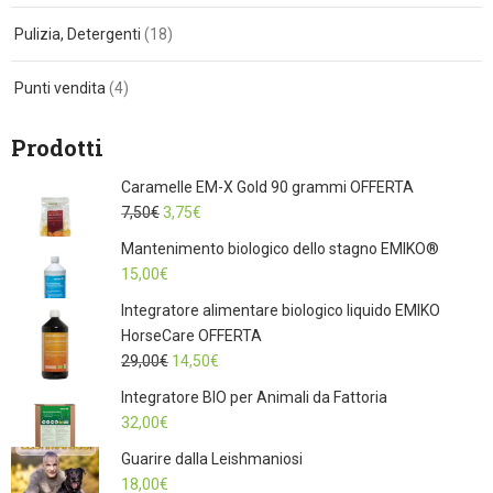
Pulizia, Detergenti
(18)
Punti vendita
(4)
Prodotti
Caramelle EM-X Gold 90 grammi OFFERTA
Il
Il
7,50
€
3,75
€
prezzo
prezzo
Mantenimento biologico dello stagno EMIKO®
originale
attuale
15,00
€
era:
è:
Integratore alimentare biologico liquido EMIKO
7,50€.
3,75€.
HorseCare OFFERTA
Il
Il
29,00
€
14,50
€
prezzo
prezzo
Integratore BIO per Animali da Fattoria
originale
attuale
32,00
€
era:
è:
Guarire dalla Leishmaniosi
29,00€.
14,50€.
18,00
€