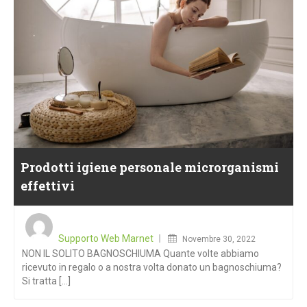
Prodotti igiene personale microrganismi
effettivi
Posted
on
Supporto Web Marnet
Novembre 30, 2022
NON IL SOLITO BAGNOSCHIUMA Quante volte abbiamo
ricevuto in regalo o a nostra volta donato un bagnoschiuma?
Si tratta [...]