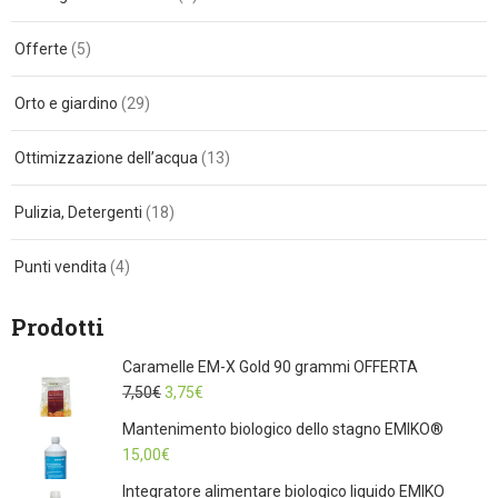
Offerte
(5)
Orto e giardino
(29)
Ottimizzazione dell’acqua
(13)
Pulizia, Detergenti
(18)
Punti vendita
(4)
Prodotti
Caramelle EM-X Gold 90 grammi OFFERTA
Il
Il
7,50
€
3,75
€
prezzo
prezzo
Mantenimento biologico dello stagno EMIKO®
originale
attuale
15,00
€
era:
è:
Integratore alimentare biologico liquido EMIKO
7,50€.
3,75€.