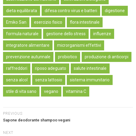
dieta equilibrata
difesa contro virus e batteri
digestione
Emiko San
esercizio fisico
flora intestinale
formula naturale
gestione dello stress
influenze
integratore alimentare
microrganismi effettivi
prevenzione autunnale
probiotico
produzione di anticorpi
raffreddori
riposo adeguato
salute intestinale
senza alcol
senza lattosio
sistema immunitario
stile di vita sano
vegano
vitamina C
PREVIOUS
Sapone deodorante shampoo vegani
NEXT